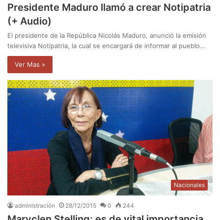
Presidente Maduro llamó a crear Notipatria
(+ Audio)
El presidente de la República Nicolás Maduro, anunció la emisión
televisiva Notipatria, la cual se encargará de informar al pueblo…
Ver Mas »
Nacionales
administración
28/12/2015
0
244
Maryclen Stelling: es de vital importancia