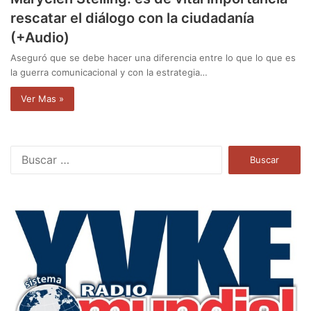
rescatar el diálogo con la ciudadanía
(+Audio)
Aseguró que se debe hacer una diferencia entre lo que lo que es
la guerra comunicacional y con la estrategia…
Ver Mas »
B
u
s
c
a
r
: