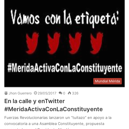
Mundial Mérida
Jhon Guerrero
29/05/2017
0
326
En la calle y enTwitter
#MeridaActivaConLaConstituyente
Fuerzas Revolucionarias lanzaron un “tuitazo” en apoyo a la
convocatoria a una Asamblea Constituyente, propuesta