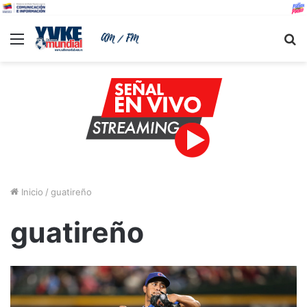
Menu
B
Inicio
/
guatireño
guatireño