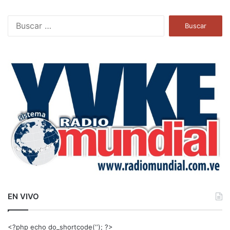
B
u
s
c
a
r
:
EN VIVO
<?php echo do_shortcode(‘‘); ?>