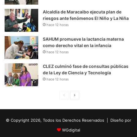
Alcaldía de Maracaibo ejecuta plan de
riesgos ante fenómenos El Niño y La Niña
hace 12 horas
SAHUM promueve la lactancia materna
como derecho vital en la infancia
hace 12 horas
CLEZ culminó fase de consultas públicas
de la Ley de Ciencia y Tecnología
hace 12 horas
P
S
á
i
g
g
© Copyright 2026, Todos los Derechos Reservados | Diseño por
i
u
n
i
WGdigital