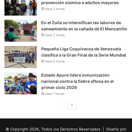
prevención sísmica a adultos mayores
hace 2 horas
En el Zulia se intensifican las labores de
saneamiento en la cañada de El Manzanillo
hace 2 horas
Pequeña Liga Coquivacoa de Venezuela
clasifica a la Gran Final de la Serie Mundial
hace 2 horas
Estado Apure lidera inmunización
nacional contra la fiebre aftosa en el
primer ciclo 2026
hace 7 horas
P
S
á
i
g
g
© Copyright 2026, Todos los Derechos Reservados | Diseño por
i
u