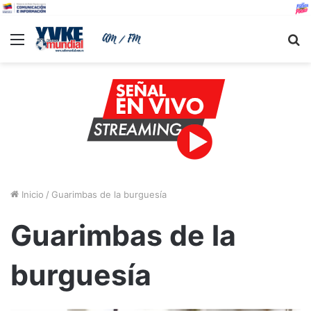
Menu
B
Inicio
/
Guarimbas de la burguesía
Guarimbas de la
burguesía