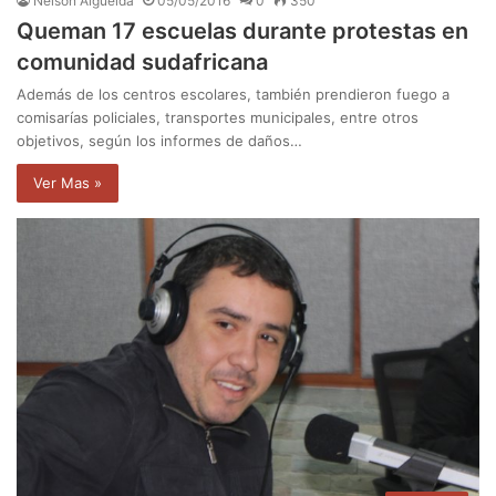
Nelson Algueida
05/05/2016
0
350
Queman 17 escuelas durante protestas en
comunidad sudafricana
Además de los centros escolares, también prendieron fuego a
comisarías policiales, transportes municipales, entre otros
objetivos, según los informes de daños…
Ver Mas »