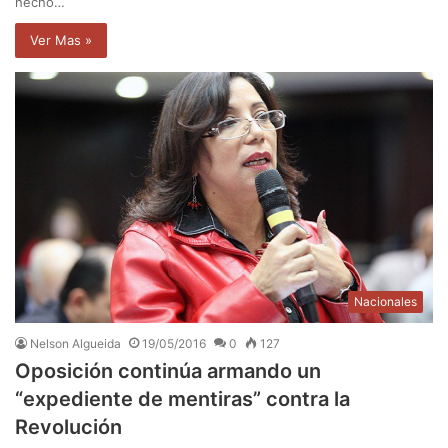
hecho…
Ver Mas »
Nacionales
Nelson Algueida
19/05/2016
0
127
Oposición continúa armando un
“expediente de mentiras” contra la
Revolución