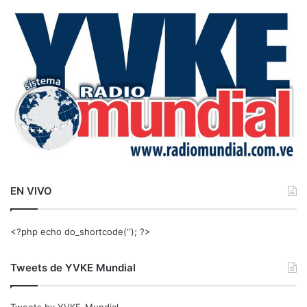
a
r
:
EN VIVO
<?php echo do_shortcode(‘‘); ?>
Tweets de YVKE Mundial
Tweets by YVKE_Mundial