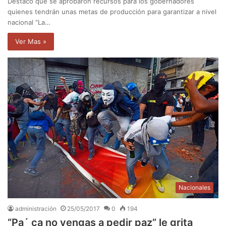
Destacó que se aprobaron recursos para los gobernadores
quienes tendrán unas metas de producción para garantizar a nivel
nacional “La…
Ver Mas »
Nacionales
administración
25/05/2017
0
194
“Pa´ ca no vengas a pedir paz” le grita