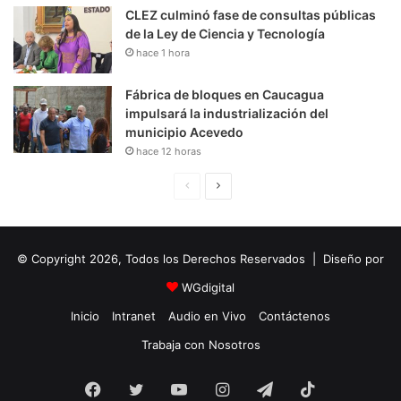
CLEZ culminó fase de consultas públicas
de la Ley de Ciencia y Tecnología
hace 1 hora
Fábrica de bloques en Caucagua
impulsará la industrialización del
municipio Acevedo
hace 12 horas
P
S
á
i
g
g
© Copyright 2026, Todos los Derechos Reservados | Diseño por
i
u
n
i
WGdigital
a
e
Inicio
Intranet
Audio en Vivo
Contáctenos
A
n
Trabaja con Nosotros
n
t
Facebook
Twitter
YouTube
t
e
Instagram
Telegram
TikTok