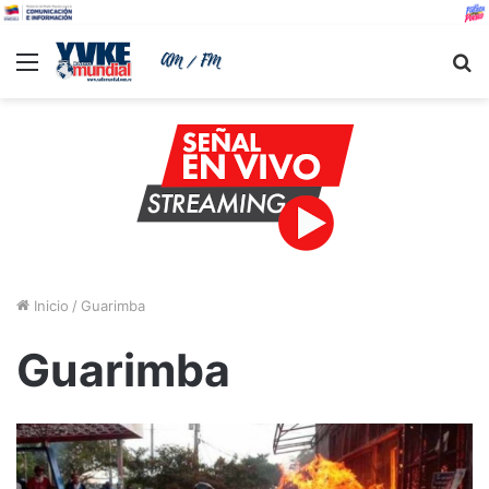
Menu
B
Inicio
/
Guarimba
Guarimba