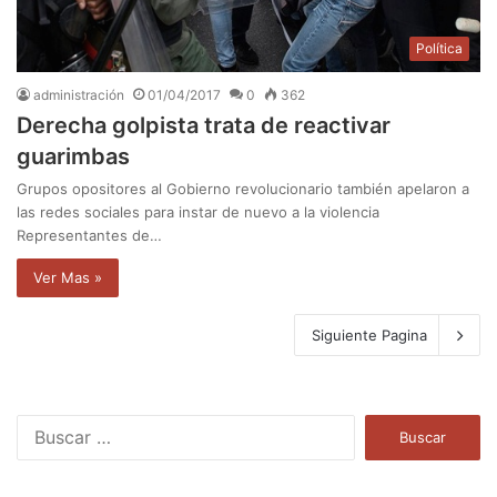
Política
administración
01/04/2017
0
362
Derecha golpista trata de reactivar
guarimbas
Grupos opositores al Gobierno revolucionario también apelaron a
las redes sociales para instar de nuevo a la violencia
Representantes de…
Ver Mas »
Siguiente Pagina
B
u
s
c