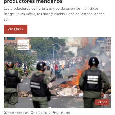
productores merideños
Los productores de hortalizas y verduras en los municipios
Rangel, Rivas Dávila, Miranda y Pueblo Llano del estado Mérida
se…
Ver Mas »
Política
administración
16/05/2017
0
140