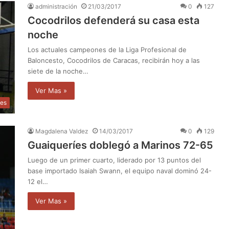
administración
21/03/2017
0
127
Cocodrilos defenderá su casa esta
noche
Los actuales campeones de la Liga Profesional de
Baloncesto, Cocodrilos de Caracas, recibirán hoy a las
siete de la noche…
Ver Mas »
tes
Magdalena Valdez
14/03/2017
0
129
Guaiqueríes doblegó a Marinos 72-65
Luego de un primer cuarto, liderado por 13 puntos del
base importado Isaiah Swann, el equipo naval dominó 24-
12 el…
Ver Mas »