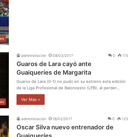
tes
administración
08/03/2017
0
115
Guaros de Lara cayó ante
Guaiqueríes de Margarita
Guaros de Lara (0-1) no pudo en su estreno esta edición
de la Liga Profesional de Baloncesto (LPB), al perder…
Ver Mas »
tes
administración
18/02/2017
0
123
Oscar Silva nuevo entrenador de
Guaiqueríes