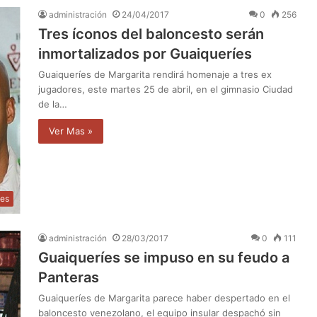
administración
24/04/2017
0
256
Tres íconos del baloncesto serán
inmortalizados por Guaiqueríes
Guaiqueríes de Margarita rendirá homenaje a tres ex
jugadores, este martes 25 de abril, en el gimnasio Ciudad
de la…
Ver Mas »
tes
administración
28/03/2017
0
111
Guaiqueríes se impuso en su feudo a
Panteras
Guaiqueríes de Margarita parece haber despertado en el
baloncesto venezolano, el equipo insular despachó sin