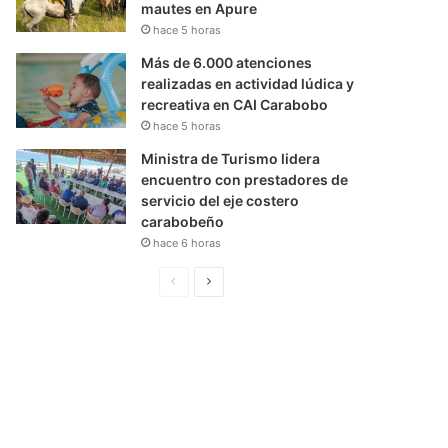
mautes en Apure
hace 5 horas
Más de 6.000 atenciones
realizadas en actividad lúdica y
recreativa en CAI Carabobo
hace 5 horas
Ministra de Turismo lidera
encuentro con prestadores de
servicio del eje costero
carabobeño
hace 6 horas
P
S
á
i
g
g
i
u
n
i
a
e