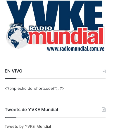
r
:
EN VIVO
<?php echo do_shortcode(‘‘); ?>
Tweets de YVKE Mundial
Tweets by YVKE_Mundial