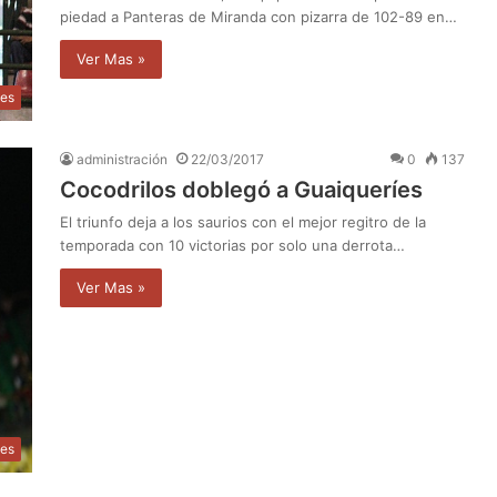
piedad a Panteras de Miranda con pizarra de 102-89 en…
Ver Mas »
tes
administración
22/03/2017
0
137
Cocodrilos doblegó a Guaiqueríes
El triunfo deja a los saurios con el mejor regitro de la
temporada con 10 victorias por solo una derrota…
Ver Mas »
tes