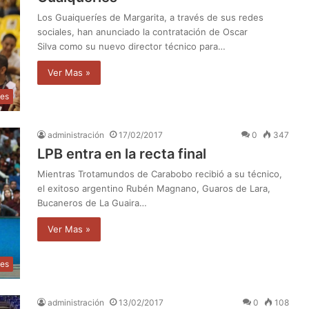
Los Guaiqueríes de Margarita, a través de sus redes
sociales, han anunciado la contratación de Oscar
Silva como su nuevo director técnico para…
Ver Mas »
tes
administración
17/02/2017
0
347
LPB entra en la recta final
Mientras Trotamundos de Carabobo recibió a su técnico,
el exitoso argentino Rubén Magnano, Guaros de Lara,
Bucaneros de La Guaira…
Ver Mas »
tes
administración
13/02/2017
0
108