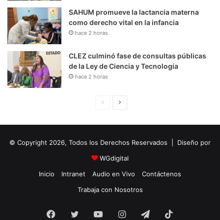
SAHUM promueve la lactancia materna
como derecho vital en la infancia
hace 2 horas
CLEZ culminó fase de consultas públicas
de la Ley de Ciencia y Tecnología
hace 2 horas
P
S
á
i
g
g
© Copyright 2026, Todos los Derechos Reservados | Diseño por
i
u
n
i
WGdigital
a
e
Inicio
Intranet
Audio en Vivo
Contáctenos
A
n
Trabaja con Nosotros
n
t
Facebook
Twitter
YouTube
t
e
Instagram
Telegram
TikTok