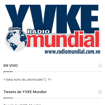
c
a
r
:
EN VIVO
<?php echo do_shortcode(‘‘); ?>
Tweets de YVKE Mundial