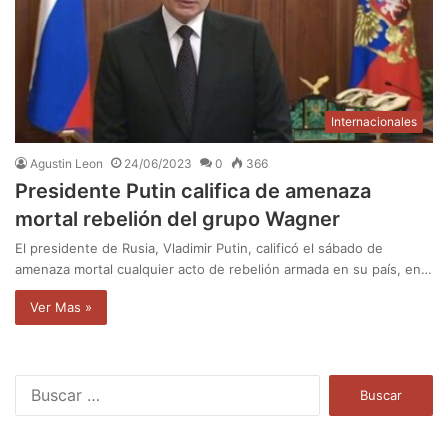
Internacionales
Agustin Leon
24/06/2023
0
366
Presidente Putin califica de amenaza
mortal rebelión del grupo Wagner
El presidente de Rusia, Vladimir Putin, calificó el sábado de
amenaza mortal cualquier acto de rebelión armada en su país, en…
Ver Mas »
B
u
s