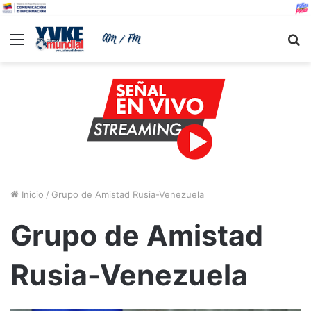
Menu
B
Inicio
/
Grupo de Amistad Rusia-Venezuela
Grupo de Amistad
Rusia-Venezuela