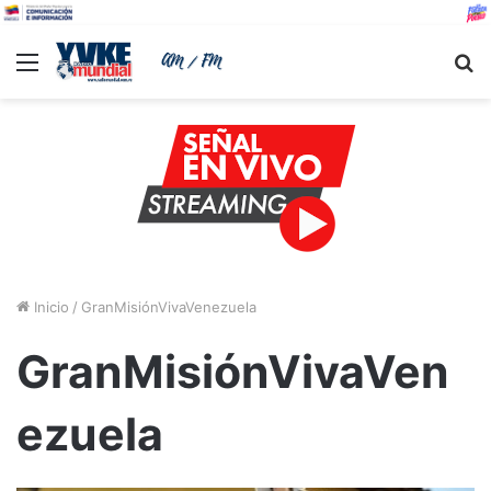
Menu
B
Inicio
/
GranMisiónVivaVenezuela
GranMisiónVivaVen
ezuela