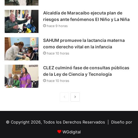
Alcaldía de Maracaibo ejecuta plan de
riesgos ante fenómenos El Niño y La Niña
hace 9 horas
SAHUM promueve la lactancia materna
como derecho vital en la infancia
hace 10 horas
CLEZ culminó fase de consultas públicas
de la Ley de Ciencia y Tecnología
hace 10 horas
P
S
á
i
g
g
© Copyright 2026, Todos los Derechos Reservados | Diseño por
i
u
n
i
WGdigital