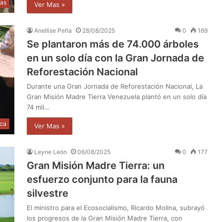
as
Ver Mas »
Anellise Peña
28/08/2025
0
169
Se plantaron más de 74.000 árboles
en un solo día con la Gran Jornada de
Reforestación Nacional
Durante una Gran Jornada de Reforestación Nacional, La
Gran Misión Madre Tierra Venezuela plantó en un solo día
74 mil…
ica
Ver Mas »
Leyne León
06/08/2025
0
177
Gran Misión Madre Tierra: un
esfuerzo conjunto para la fauna
silvestre
El ministro para el Ecosocialismo, Ricardo Molina, subrayó
los progresos de la Gran Misión Madre Tierra, con