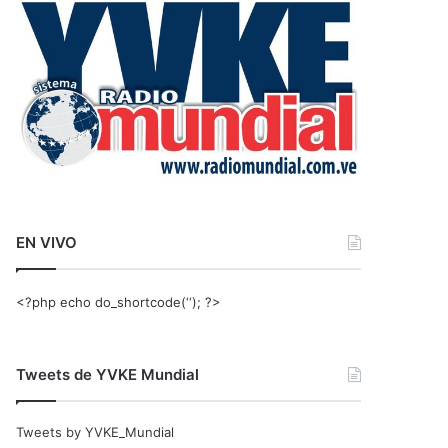
r
:
EN VIVO
<?php echo do_shortcode(‘‘); ?>
Tweets de YVKE Mundial
Tweets by YVKE_Mundial