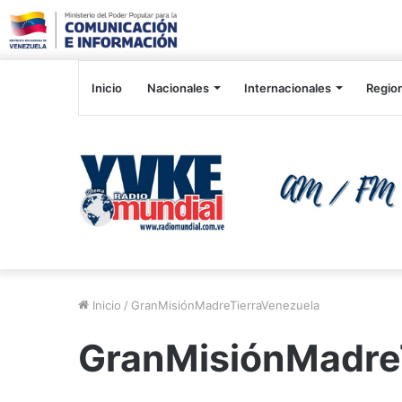
Inicio
Nacionales
Internacionales
Regio
Inicio
/
GranMisiónMadreTierraVenezuela
GranMisiónMadre