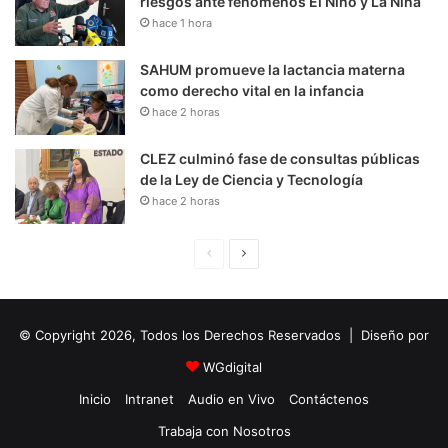
riesgos ante fenómenos El Niño y La Niña
hace 1 hora
SAHUM promueve la lactancia materna
como derecho vital en la infancia
hace 2 horas
CLEZ culminó fase de consultas públicas
de la Ley de Ciencia y Tecnología
hace 2 horas
P
S
á
i
g
g
© Copyright 2026, Todos los Derechos Reservados | Diseño por
i
u
n
i
WGdigital
a
e
Inicio
Intranet
Audio en Vivo
Contáctenos
A
n
Trabaja con Nosotros