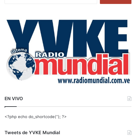
u
s
c
a
r
:
EN VIVO
<?php echo do_shortcode(‘‘); ?>
Tweets de YVKE Mundial