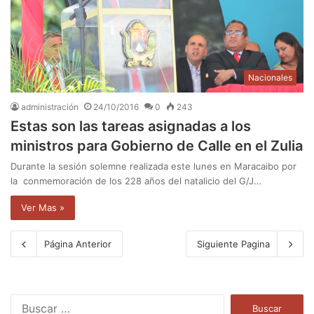
Nacionales
administración
24/10/2016
0
243
Estas son las tareas asignadas a los
ministros para Gobierno de Calle en el Zulia
Durante la sesión solemne realizada este lunes en Maracaibo por
la conmemoración de los 228 años del natalicio del G/J…
Ver Mas »
Página Anterior
Siguiente Pagina
B