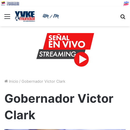
Menu
B
Inicio
/
Gobernador Victor Clark
Gobernador Victor
Clark