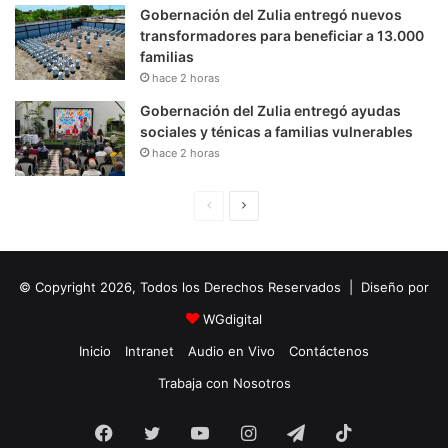
Gobernación del Zulia entregó nuevos
transformadores para beneficiar a 13.000
familias
hace 2 horas
Gobernación del Zulia entregó ayudas
sociales y ténicas a familias vulnerables
hace 2 horas
P
S
á
i
g
g
© Copyright 2026, Todos los Derechos Reservados | Diseño por
i
u
n
i
WGdigital
a
e
Inicio
Intranet
Audio en Vivo
Contáctenos
A
n
Trabaja con Nosotros
n
t
Facebook
Twitter
YouTube
t
e
Instagram
Telegram
TikTok