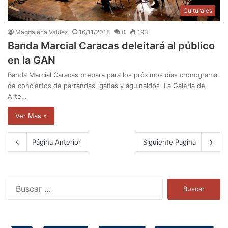
Culturales
Magdalena Valdez
16/11/2018
0
193
Banda Marcial Caracas deleitará al público
en la GAN
Banda Marcial Caracas prepara para los próximos días cronograma
de conciertos de parrandas, gaitas y aguinaldos La Galería de
Arte…
Ver Mas »
Página Anterior
Siguiente Pagina
B
u
s
c
a