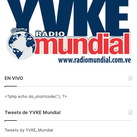
r
:
EN VIVO
<?php echo do_shortcode(‘‘); ?>
Tweets de YVKE Mundial
Tweets by YVKE_Mundial