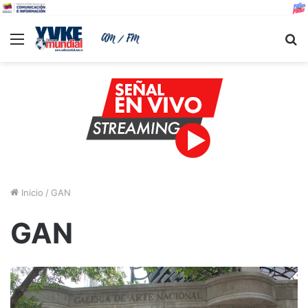
Menu
B
Inicio
/
GAN
GAN