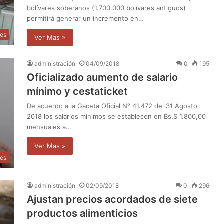
bolívares soberanos (1.700.000 bolívares antiguos)
permitirá generar un incremento en…
les
Ver Mas »
administración
04/09/2018
0
195
Oficializado aumento de salario
mínimo y cestaticket
De acuerdo a la Gaceta Oficial N° 41.472 del 31 Agosto
2018 los salarios mínimos se establecen en Bs.S 1.800,00
mensuales a…
Ver Mas »
les
administración
02/09/2018
0
296
Ajustan precios acordados de siete
productos alimenticios