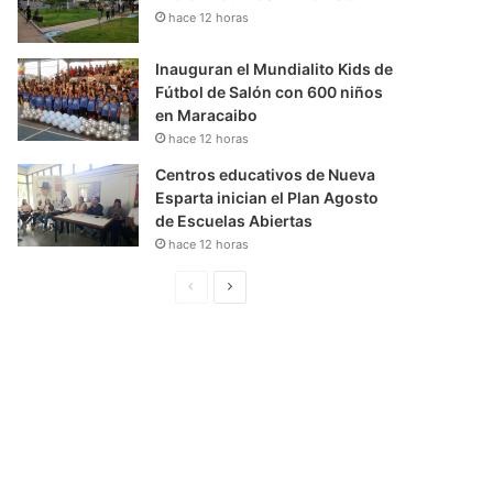
hace 12 horas
Inauguran el Mundialito Kids de
Fútbol de Salón con 600 niños
en Maracaibo
hace 12 horas
Centros educativos de Nueva
Esparta inician el Plan Agosto
de Escuelas Abiertas
hace 12 horas
P
S
á
i
g
g
i
u
n
i
a
e
A
n