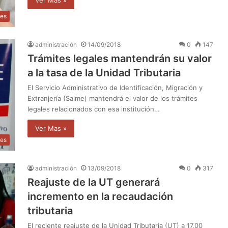
Ver Mas »
les
administración
14/09/2018
0
147
Trámites legales mantendrán su valor
a la tasa de la Unidad Tributaria
El Servicio Administrativo de Identificación, Migración y
Extranjería (Saime) mantendrá el valor de los trámites
legales relacionados con esa institución…
Ver Mas »
les
administración
13/09/2018
0
317
Reajuste de la UT generará
incremento en la recaudación
tributaria
El reciente reajuste de la Unidad Tributaria (UT) a 17,00