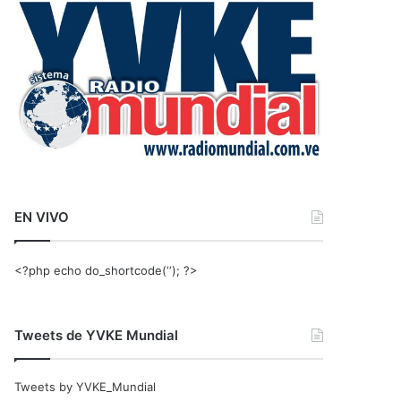
r
:
EN VIVO
<?php echo do_shortcode(‘‘); ?>
Tweets de YVKE Mundial
Tweets by YVKE_Mundial