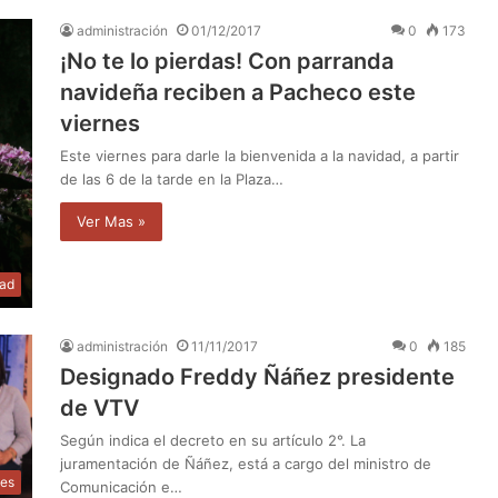
administración
01/12/2017
0
173
¡No te lo pierdas! Con parranda
navideña reciben a Pacheco este
viernes
Este viernes para darle la bienvenida a la navidad, a partir
de las 6 de la tarde en la Plaza…
Ver Mas »
dad
administración
11/11/2017
0
185
Designado Freddy Ñáñez presidente
de VTV
Según indica el decreto en su artículo 2°. La
juramentación de Ñáñez, está a cargo del ministro de
les
Comunicación e…