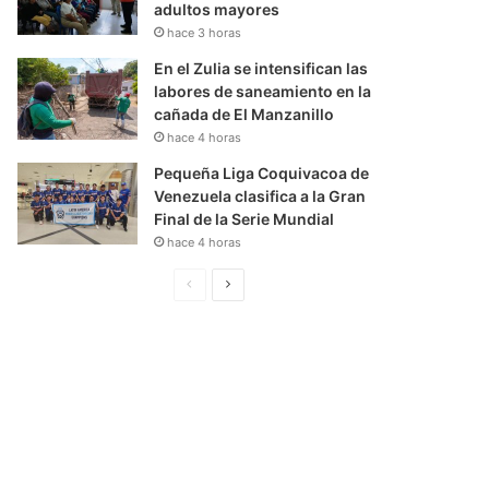
adultos mayores
hace 3 horas
En el Zulia se intensifican las
labores de saneamiento en la
cañada de El Manzanillo
hace 4 horas
Pequeña Liga Coquivacoa de
Venezuela clasifica a la Gran
Final de la Serie Mundial
hace 4 horas
P
S
á
i
g
g
i
u
n
i
a
e
A
n