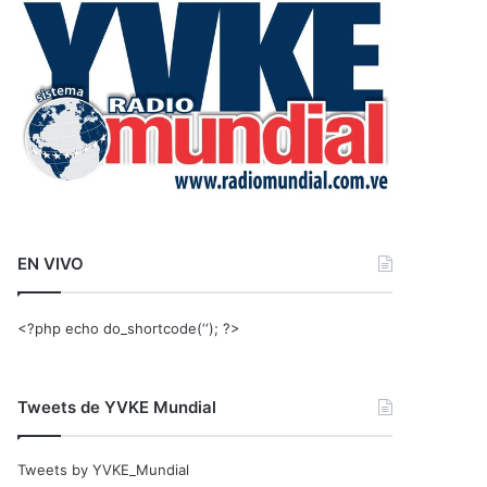
r
:
EN VIVO
<?php echo do_shortcode(‘‘); ?>
Tweets de YVKE Mundial
Tweets by YVKE_Mundial