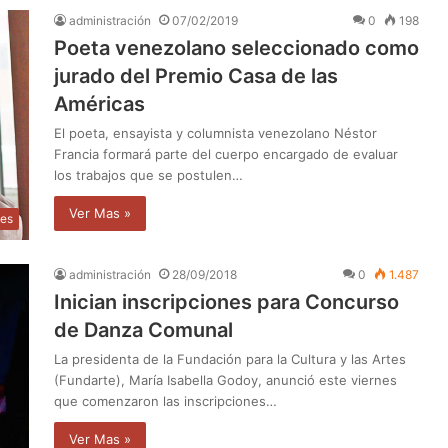
administración
07/02/2019
0
198
Poeta venezolano seleccionado como
jurado del Premio Casa de las
Américas
El poeta, ensayista y columnista venezolano Néstor
Francia formará parte del cuerpo encargado de evaluar
los trabajos que se postulen…
Ver Mas »
les
administración
28/09/2018
0
1.487
Inician inscripciones para Concurso
de Danza Comunal
La presidenta de la Fundación para la Cultura y las Artes
(Fundarte), María Isabella Godoy, anunció este viernes
que comenzaron las inscripciones…
Ver Mas »