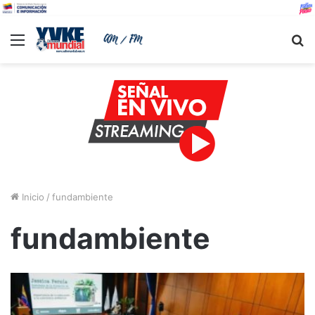
Menu
B
Inicio
/
fundambiente
fundambiente