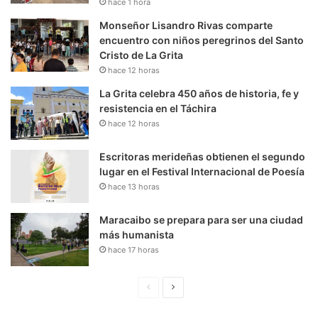
hace 1 hora
Monseñor Lisandro Rivas comparte
encuentro con niños peregrinos del Santo
Cristo de La Grita
hace 12 horas
La Grita celebra 450 años de historia, fe y
resistencia en el Táchira
hace 12 horas
Escritoras merideñas obtienen el segundo
lugar en el Festival Internacional de Poesía
hace 13 horas
Maracaibo se prepara para ser una ciudad
más humanista
hace 17 horas
P
S
á
i