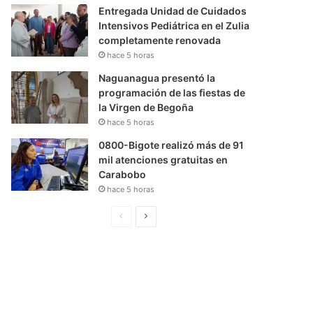
Entregada Unidad de Cuidados
Intensivos Pediátrica en el Zulia
completamente renovada
hace 5 horas
Naguanagua presentó la
programación de las fiestas de
la Virgen de Begoña
hace 5 horas
0800-Bigote realizó más de 91
mil atenciones gratuitas en
Carabobo
hace 5 horas
P
S
á
i
g
g
i
u
n
i