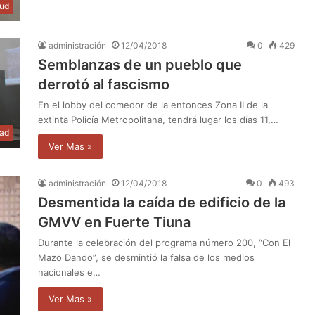
lud
administración
12/04/2018
0
429
Semblanzas de un pueblo que
derrotó al fascismo
En el lobby del comedor de la entonces Zona II de la
extinta Policía Metropolitana, tendrá lugar los días 11,…
dad
Ver Mas »
administración
12/04/2018
0
493
Desmentida la caída de edificio de la
GMVV en Fuerte Tiuna
Durante la celebración del programa número 200, “Con El
Mazo Dando”, se desmintió la falsa de los medios
nacionales e…
Ver Mas »