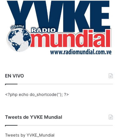
r
:
EN VIVO
<?php echo do_shortcode(‘‘); ?>
Tweets de YVKE Mundial
Tweets by YVKE_Mundial