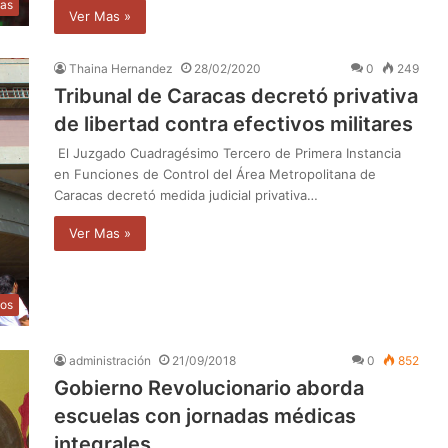
cas
Ver Mas »
Thaina Hernandez
28/02/2020
0
249
Tribunal de Caracas decretó privativa
de libertad contra efectivos militares
El Juzgado Cuadragésimo Tercero de Primera Instancia
en Funciones de Control del Área Metropolitana de
Caracas decretó medida judicial privativa…
Ver Mas »
os
administración
21/09/2018
0
852
Gobierno Revolucionario aborda
escuelas con jornadas médicas
integrales