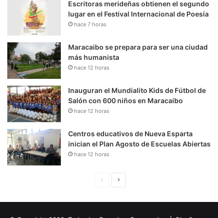
Escritoras merideñas obtienen el segundo
lugar en el Festival Internacional de Poesía
hace 7 horas
Maracaibo se prepara para ser una ciudad
más humanista
hace 12 horas
Inauguran el Mundialito Kids de Fútbol de
Salón con 600 niños en Maracaibo
hace 12 horas
Centros educativos de Nueva Esparta
inician el Plan Agosto de Escuelas Abiertas
hace 12 horas
P
S
á
i
g
g