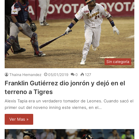
Sin categoría
Thaina Hernandez
05/01/2019
0
127
Franklin Gutiérrez dio jonrón y dejó en el
terreno a Tigres
Alexis Tapia era un verdadero tomador de Leones. Cuando sacó el
primer out del noveno inning este viernes, en el…
Ver Mas »