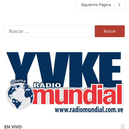
Siguiente Pagina
B
u
s
c
a
r
:
EN VIVO