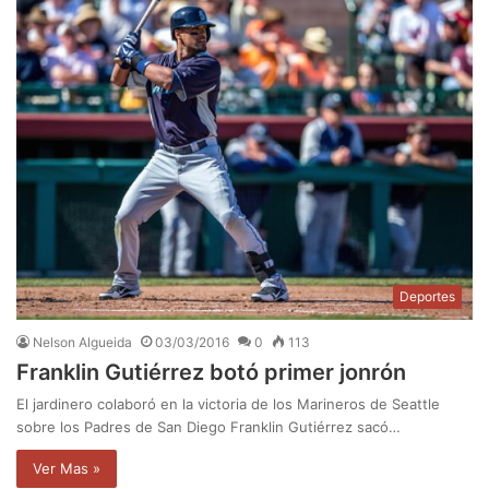
Deportes
Nelson Algueida
03/03/2016
0
113
Franklin Gutiérrez botó primer jonrón
El jardinero colaboró en la victoria de los Marineros de Seattle
sobre los Padres de San Diego Franklin Gutiérrez sacó…
Ver Mas »