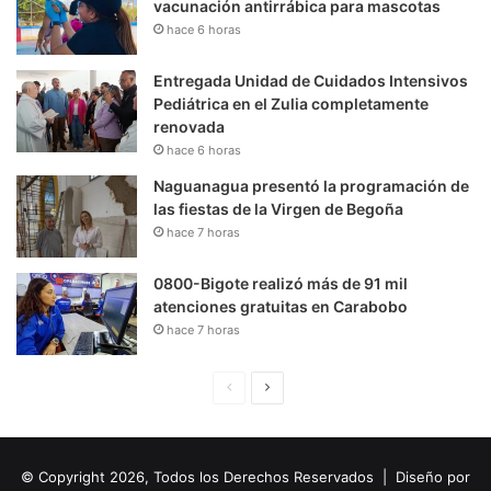
vacunación antirrábica para mascotas
hace 6 horas
Entregada Unidad de Cuidados Intensivos
Pediátrica en el Zulia completamente
renovada
hace 6 horas
Naguanagua presentó la programación de
las fiestas de la Virgen de Begoña
hace 7 horas
0800-Bigote realizó más de 91 mil
atenciones gratuitas en Carabobo
hace 7 horas
P
S
á
i
g
g
© Copyright 2026, Todos los Derechos Reservados | Diseño por
i
u