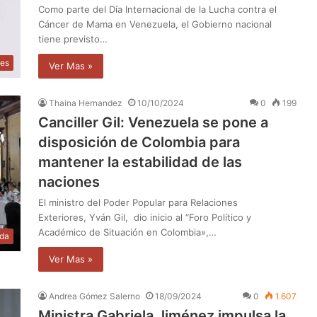
Como parte del Día Internacional de la Lucha contra el
Cáncer de Mama en Venezuela, el Gobierno nacional
tiene previsto…
les
Ver Mas »
Thaina Hernandez
10/10/2024
0
199
Canciller Gil: Venezuela se pone a
disposición de Colombia para
mantener la estabilidad de las
naciones
El ministro del Poder Popular para Relaciones
Exteriores, Yván Gil, dio inicio al “Foro Político y
Académico de Situación en Colombia»,…
da
Ver Mas »
Andrea Gómez Salerno
18/09/2024
0
1.607
Ministra Gabriela Jiménez impulsa la