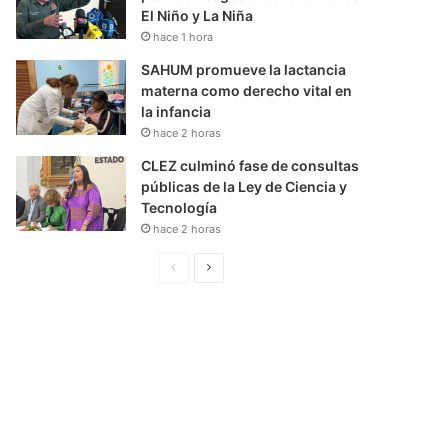
El Niño y La Niña
hace 1 hora
SAHUM promueve la lactancia
materna como derecho vital en
la infancia
hace 2 horas
CLEZ culminó fase de consultas
públicas de la Ley de Ciencia y
Tecnología
hace 2 horas
P
S
á
i
g
g
i
u
n
i
a
e
A
n