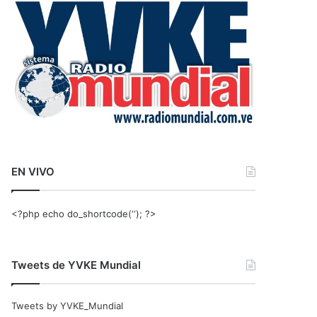
r
:
EN VIVO
<?php echo do_shortcode(‘‘); ?>
Tweets de YVKE Mundial
Tweets by YVKE_Mundial