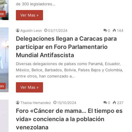
de 300 legisladores…
nte
Ver Mas »
Agustin Leon
03/11/2024
0
144
Delegaciones llegan a Caracas para
participar en Foro Parlamentario
Mundial Antifascista
Diversas delegaciones de países como Panamá, Ecuador,
México, Belice, Barbados, Bolivia, Países Bajos y Colombia,
entre otros, han comenzado a…
ias
Ver Mas »
Thaina Hernandez
15/10/2024
0
237
Foro «Cáncer de mama… El tiempo es
vida» conciencia a la población
venezolana