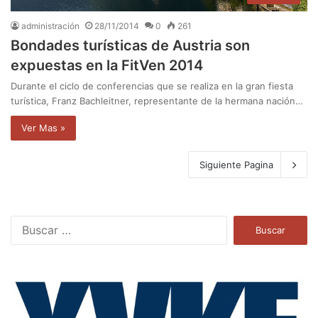
administración
28/11/2014
0
261
Bondades turísticas de Austria son
expuestas en la FitVen 2014
Durante el ciclo de conferencias que se realiza en la gran fiesta
turística, Franz Bachleitner, representante de la hermana nación…
Ver Mas »
Siguiente Pagina
B
u
s
c
a
r
: