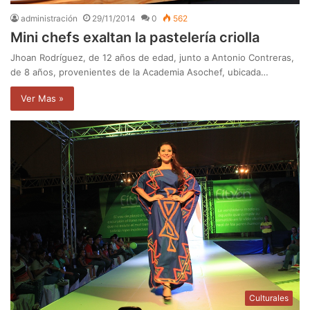
administración
29/11/2014
0
562
Mini chefs exaltan la pastelería criolla
Jhoan Rodríguez, de 12 años de edad, junto a Antonio Contreras,
de 8 años, provenientes de la Academia Asochef, ubicada…
Ver Mas »
Culturales