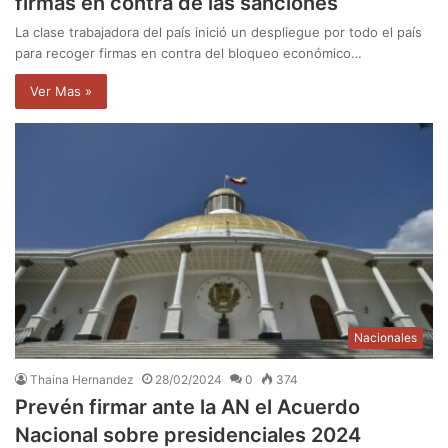
firmas en contra de las sanciones
La clase trabajadora del país inició un despliegue por todo el país
para recoger firmas en contra del bloqueo económico…
Ver Mas »
Nacionales
Thaina Hernandez
28/02/2024
0
374
Prevén firmar ante la AN el Acuerdo
Nacional sobre presidenciales 2024