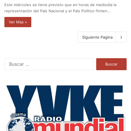
Este miércoles se tiene previsto que en horas de mediodía la
representación del País Nacional y el País Político firmen…
Ver Mas »
Siguiente Pagina
B
u
s
c
a
r
: