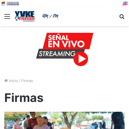
Menu
B
Inicio
/
Firmas
Firmas