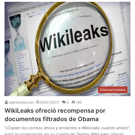
Internacionales
administración
05/01/2017
0
160
WikiLeaks ofreció recompensa por
documentos filtrados de Obama
"¡Copien los correos ahora y envíenlos a WikiLeaks cuando antes!",
instó la organización en su cuenta de Twitter WikiLeaks ofreció…