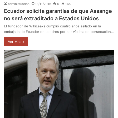
administración
18/11/2016
0
165
Ecuador solicita garantías de que Assange
no será extraditado a Estados Unidos
El fundador de WikiLeaks cumplió cuatro años asilado en la
embajada de Ecuador en Londres por ser víctima de persecución…
Ver Mas »