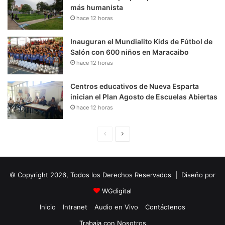
más humanista
hace 12 horas
Inauguran el Mundialito Kids de Fútbol de
Salón con 600 niños en Maracaibo
hace 12 horas
Centros educativos de Nueva Esparta
inician el Plan Agosto de Escuelas Abiertas
hace 12 horas
P
S
á
i
g
g
© Copyright 2026, Todos los Derechos Reservados | Diseño por
i
u
n
i
WGdigital
a
e
Inicio
Intranet
Audio en Vivo
Contáctenos
A
n
Trabaja con Nosotros