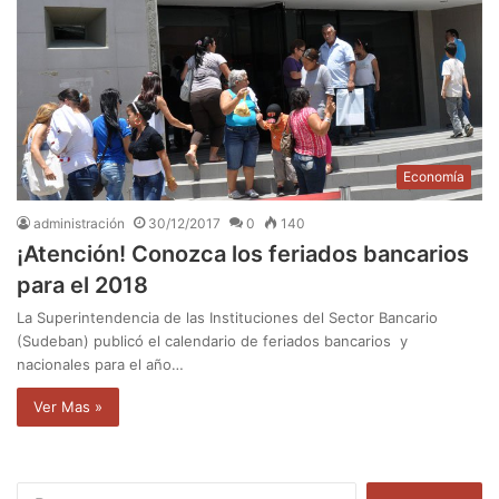
Economía
administración
30/12/2017
0
140
¡Atención! Conozca los feriados bancarios
para el 2018
La Superintendencia de las Instituciones del Sector Bancario
(Sudeban) publicó el calendario de feriados bancarios y
nacionales para el año…
Ver Mas »
B