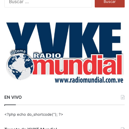
u
s
c
a
r
:
EN VIVO
<?php echo do_shortcode(‘‘); ?>