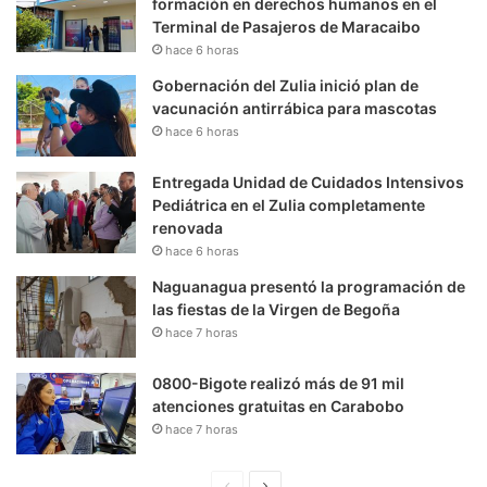
formación en derechos humanos en el
Terminal de Pasajeros de Maracaibo
hace 6 horas
Gobernación del Zulia inició plan de
vacunación antirrábica para mascotas
hace 6 horas
Entregada Unidad de Cuidados Intensivos
Pediátrica en el Zulia completamente
renovada
hace 6 horas
Naguanagua presentó la programación de
las fiestas de la Virgen de Begoña
hace 7 horas
0800-Bigote realizó más de 91 mil
atenciones gratuitas en Carabobo
hace 7 horas
P
S