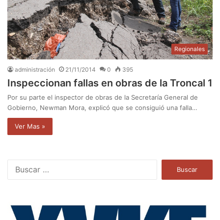
Regionales
administración
21/11/2014
0
395
Inspeccionan fallas en obras de la Troncal 1
Por su parte el inspector de obras de la Secretaría General de
Gobierno, Newman Mora, explicó que se consiguió una falla…
Ver Mas »
B
u
s
c
a
r