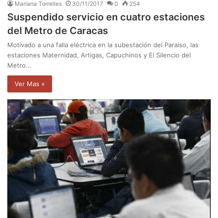
Mariana Torrelles
30/11/2017
0
254
Suspendido servicio en cuatro estaciones
del Metro de Caracas
Motivado a una falla eléctrica en la subestación del Paraíso, las
estaciones Maternidad, Artigas, Capuchinos y El Silencio del
Metro…
Ver Mas »