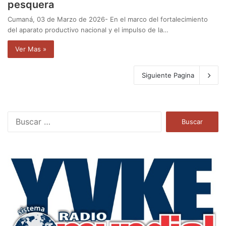
pesquera
Cumaná, 03 de Marzo de 2026- En el marco del fortalecimiento
del aparato productivo nacional y el impulso de la…
Ver Mas »
Siguiente Pagina
B
u
s
c
a
r
: