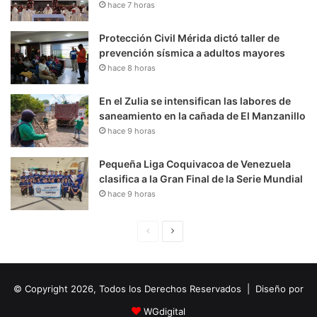
hace 7 horas
Protección Civil Mérida dictó taller de
prevención sísmica a adultos mayores
hace 8 horas
En el Zulia se intensifican las labores de
saneamiento en la cañada de El Manzanillo
hace 9 horas
Pequeña Liga Coquivacoa de Venezuela
clasifica a la Gran Final de la Serie Mundial
hace 9 horas
P
S
á
i
g
g
© Copyright 2026, Todos los Derechos Reservados | Diseño por
i
u
n
i
WGdigital