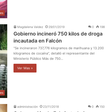
les
Magdalena Valdez
29/01/2019
0
198
Gobierno incineró 750 kilos de droga
incautada en Falcón
"Se incineraron 737,776 kilogramos de marihuana y 13.200
kilogramos de cocaína", detalló el representante del
Ministerio Público Más de 750…
Ver Mas »
les
administración
23/11/2018
0
150