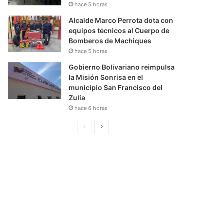
hace 5 horas
Alcalde Marco Perrota dota con
equipos técnicos al Cuerpo de
Bomberos de Machiques
hace 5 horas
Gobierno Bolivariano reimpulsa
la Misión Sonrisa en el
municipio San Francisco del
Zulia
hace 6 horas
P
S
á
i
g
g
i
u
n
i
a
e
A
n