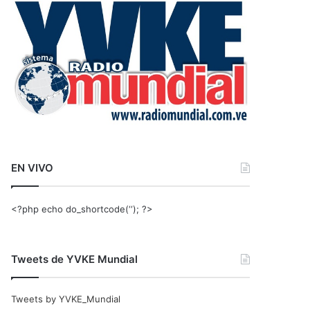
r
:
EN VIVO
<?php echo do_shortcode(‘‘); ?>
Tweets de YVKE Mundial
Tweets by YVKE_Mundial