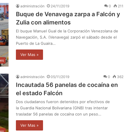
administración
24/11/2019
0
211
Buque de Venavega zarpa a Falcón y
Zulia con alimentos
El buque Manuel Gual de la Corporación Venezolana de
Navegación, S.A. (Venavega) zarpó el sábado desde el
Puerto de La Guaira…
Ver Mas »
les
administración
05/11/2019
0
362
Incautada 56 panelas de cocaína en
el estado Falcón
Dos ciudadanos fueron detenidos por efectivos de
la Guardia Nacional Bolivariana (GNB) tras intentar
trasladar 56 panelas de cocaína con un peso…
Ver Mas »
les