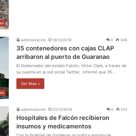
les
administración
19/10/2018
0
348
35 contenedores con cajas CLAP
arribaron al puerto de Guaranao
El Gobernador del estado Falcón, Víctor Clark, a través de
su cuenta en la red social Twitter, informó que 35…
Ver Mas »
les
administración
02/10/2018
0
143
Hospitales de Falcón recibieron
insumos y medicamentos
Con la finalidad de fortalecer la política asistencial