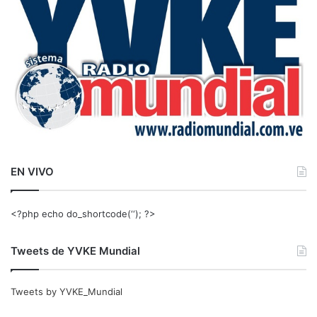
r
:
EN VIVO
<?php echo do_shortcode(‘‘); ?>
Tweets de YVKE Mundial
Tweets by YVKE_Mundial