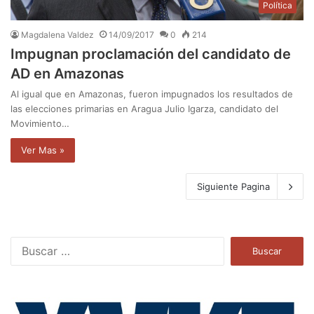
Política
Magdalena Valdez
14/09/2017
0
214
Impugnan proclamación del candidato de
AD en Amazonas
Al igual que en Amazonas, fueron impugnados los resultados de
las elecciones primarias en Aragua Julio Igarza, candidato del
Movimiento…
Ver Mas »
Siguiente Pagina
B
u
s
c
a