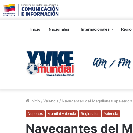
Inicio
Nacionales
Internacionales
Regio
Inicio
/
Valencia
/
Navegantes del Magallanes apalearon 
Deportes
Mundial Valencia
Regionales
Valencia
Navegantes del M