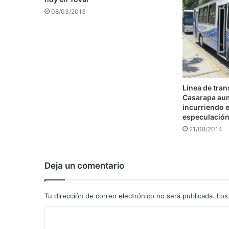
08/03/2013
Línea de tra
Casarapa au
incurriendo e
especulació
21/08/2014
Deja un comentario
Tu dirección de correo electrónico no será publicada.
Los
C