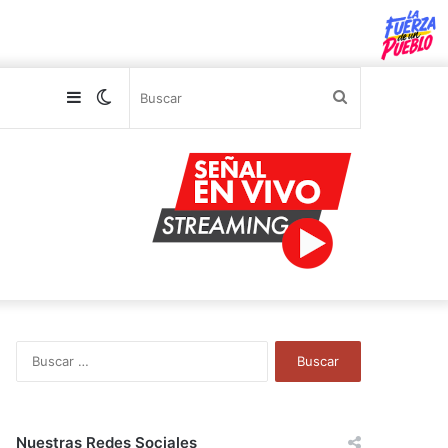
Sidebar
Switch
Buscar
skin
B
u
s
c
a
Nuestras Redes Sociales