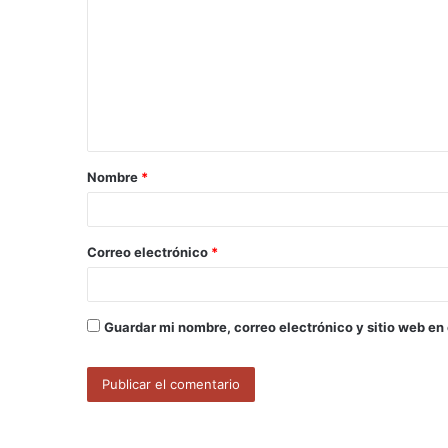
o
m
e
n
t
a
Nombre
*
r
i
o
Correo electrónico
*
*
Guardar mi nombre, correo electrónico y sitio web en