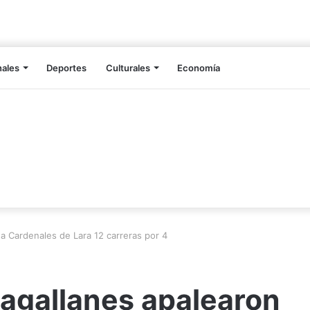
nales
Deportes
Culturales
Economía
a Cardenales de Lara 12 carreras por 4
agallanes apalearon