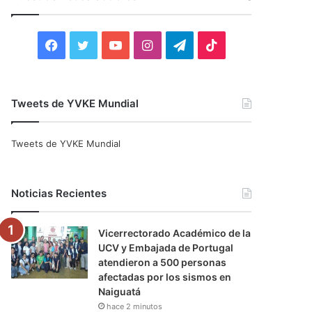
r
:
F
T
Y
I
T
T
a
w
o
n
e
i
c
i
u
s
l
k
Tweets de YVKE Mundial
e
t
T
t
e
T
Tweets de YVKE Mundial
b
t
u
a
g
o
o
e
b
g
r
k
Noticias Recientes
o
r
e
r
a
Vicerrectorado Académico de la
k
a
m
UCV y Embajada de Portugal
atendieron a 500 personas
m
afectadas por los sismos en
Naiguatá
hace 2 minutos