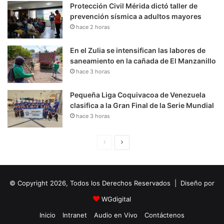
Protección Civil Mérida dictó taller de
prevención sísmica a adultos mayores
hace 2 horas
En el Zulia se intensifican las labores de
saneamiento en la cañada de El Manzanillo
hace 3 horas
Pequeña Liga Coquivacoa de Venezuela
clasifica a la Gran Final de la Serie Mundial
hace 3 horas
P
S
á
i
g
g
© Copyright 2026, Todos los Derechos Reservados | Diseño por
i
u
n
i
WGdigital
a
e
Inicio
Intranet
Audio en Vivo
Contáctenos