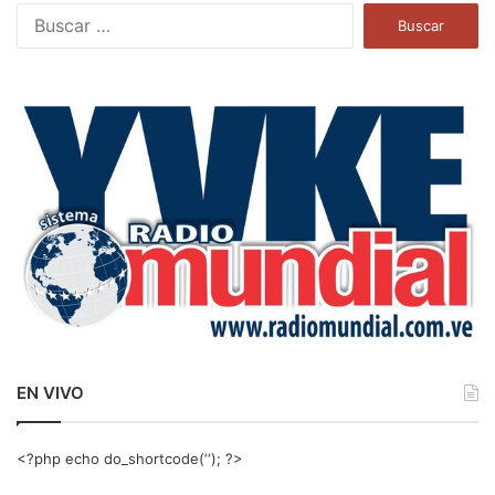
B
u
s
c
a
r
:
EN VIVO
<?php echo do_shortcode(‘‘); ?>