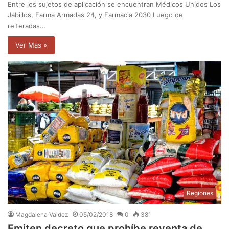
Entre los sujetos de aplicación se encuentran Médicos Unidos Los
Jabillos, Farma Armadas 24, y Farmacia 2030 Luego de
reiteradas…
Ver Mas »
Regiones
Magdalena Valdez
05/02/2018
0
381
Emiten decreto que prohíbe reventa de