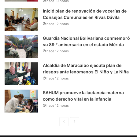
hace 10 horas
Inició plan de renovación de vocerías de
Consejos Comunales en Rivas Dávila
hace 12 horas
Guardia Nacional Bolivariana conmemoró
su 89.° aniversario en el estado Mérida
hace 12 horas
Alcaldía de Maracaibo ejecuta plan de
riesgos ante fenómenos El Niño y La Niña
hace 12 horas
SAHUM promueve la lactancia materna
como derecho vital en la infancia
hace 12 horas
P
S
á
i