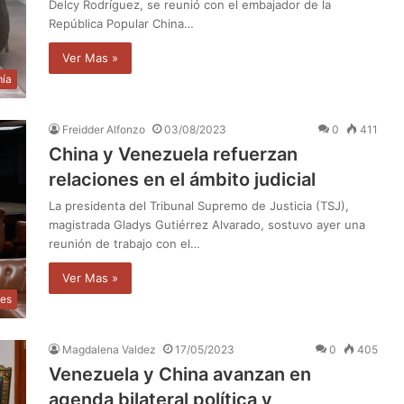
Delcy Rodríguez, se reunió con el embajador de la
República Popular China…
Ver Mas »
ía
Freidder Alfonzo
03/08/2023
0
411
China y Venezuela refuerzan
relaciones en el ámbito judicial
La presidenta del Tribunal Supremo de Justicia (TSJ),
magistrada Gladys Gutiérrez Alvarado, sostuvo ayer una
reunión de trabajo con el…
Ver Mas »
les
Magdalena Valdez
17/05/2023
0
405
Venezuela y China avanzan en
agenda bilateral política y