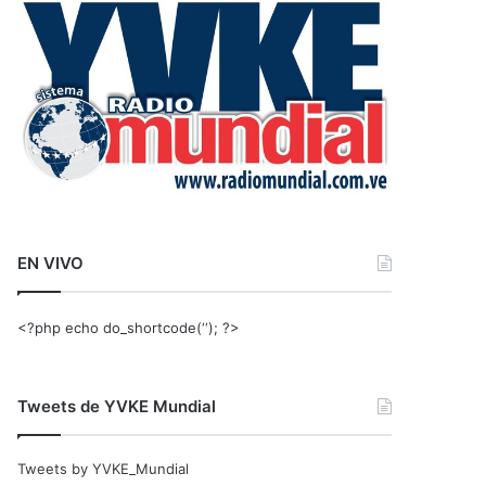
r
:
EN VIVO
<?php echo do_shortcode(‘‘); ?>
Tweets de YVKE Mundial
Tweets by YVKE_Mundial