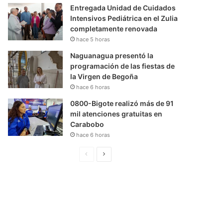
Entregada Unidad de Cuidados
Intensivos Pediátrica en el Zulia
completamente renovada
hace 5 horas
Naguanagua presentó la
programación de las fiestas de
la Virgen de Begoña
hace 6 horas
0800-Bigote realizó más de 91
mil atenciones gratuitas en
Carabobo
hace 6 horas
P
S
á
i
g
g
i
u
n
i