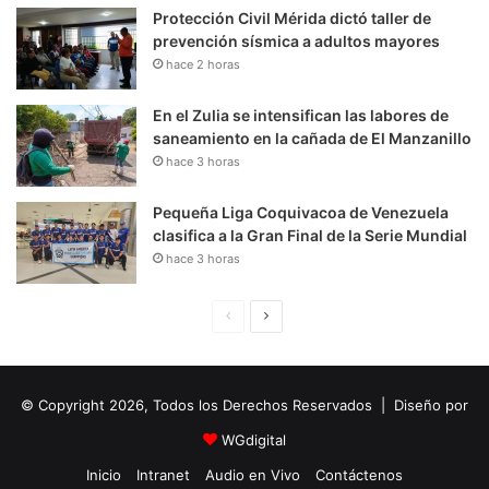
Protección Civil Mérida dictó taller de
prevención sísmica a adultos mayores
hace 2 horas
En el Zulia se intensifican las labores de
saneamiento en la cañada de El Manzanillo
hace 3 horas
Pequeña Liga Coquivacoa de Venezuela
clasifica a la Gran Final de la Serie Mundial
hace 3 horas
P
S
á
i
g
g
© Copyright 2026, Todos los Derechos Reservados | Diseño por
i
u
n
i
WGdigital
a
e
Inicio
Intranet
Audio en Vivo
Contáctenos