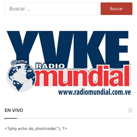
B
u
s
c
a
r
:
EN VIVO
<?php echo do_shortcode(‘‘); ?>