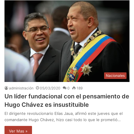
Nacionales
administración
05/03/2020
0
189
Un líder fundacional con el pensamiento de
Hugo Chávez es insustituible
El dirigente revolucionario Elías Jaua, afirmó este jueves que el
comandante Hugo Chávez, hizo casi todo lo que le prometió…
Ver Mas »