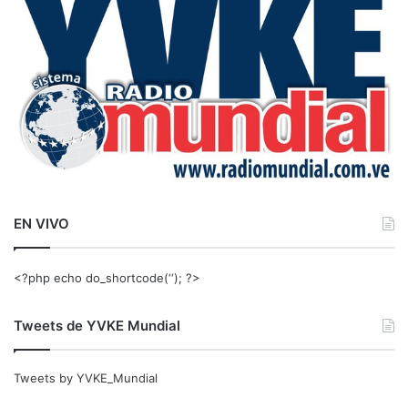
r
:
EN VIVO
<?php echo do_shortcode(‘‘); ?>
Tweets de YVKE Mundial
Tweets by YVKE_Mundial