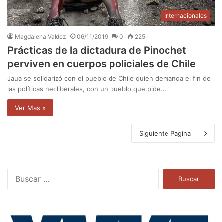
Internacionales
Magdalena Valdez
06/11/2019
0
225
Prácticas de la dictadura de Pinochet
perviven en cuerpos policiales de Chile
Jaua se solidarizó con el pueblo de Chile quien demanda el fin de
las políticas neoliberales, con un pueblo que pide…
Ver Mas »
Siguiente Pagina
B
u
s
c
a