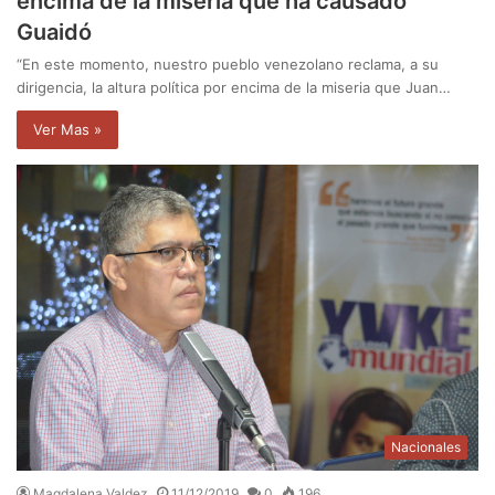
encima de la miseria que ha causado
Guaidó
“En este momento, nuestro pueblo venezolano reclama, a su
dirigencia, la altura política por encima de la miseria que Juan…
Ver Mas »
Nacionales
Magdalena Valdez
11/12/2019
0
196