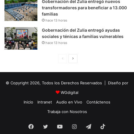
Gobernación del Zulia entregó nuevos
transformadores para beneficiar a 13.000
familias
hace 13 horas
Gobernación del Zulia entregó ayudas
sociales y ténicas a familias vulnerables
hace 13 horas
P
S
á
i
g
g
© Copyright 2026, Todos los Derechos Reservados | Diseño por
i
u
n
i
WGdigital
a
e
Inicio
Intranet
Audio en Vivo
Contáctenos
A
n
Trabaja con Nosotros
n
t
Facebook
Twitter
YouTube
t
e
Instagram
Telegram
TikTok
e
P