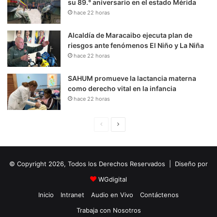
su 89.° aniversario en el estado Mérida
hace 22 horas
Alcaldía de Maracaibo ejecuta plan de
riesgos ante fenómenos El Niño y La Niña
hace 22 horas
SAHUM promueve la lactancia materna
como derecho vital en la infancia
hace 22 horas
P
S
á
i
g
g
© Copyright 2026, Todos los Derechos Reservados | Diseño por
i
u
n
i
WGdigital
a
e
Inicio
Intranet
Audio en Vivo
Contáctenos
A
n
Trabaja con Nosotros