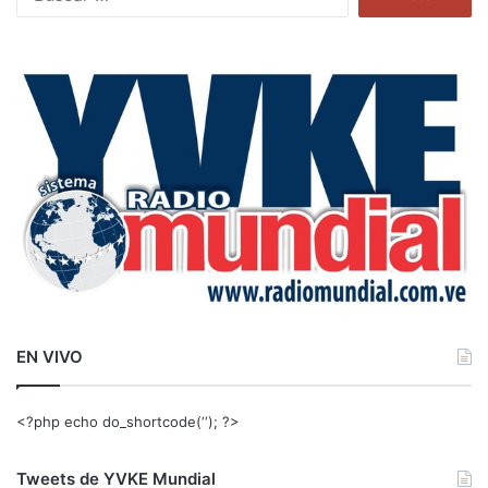
u
s
c
a
r
:
EN VIVO
<?php echo do_shortcode(‘‘); ?>
Tweets de YVKE Mundial