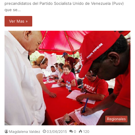
precandidatos del Partido Socialista Unido de Venezuela (Pusv)
que se…
Ver Mas »
Regionales
Magdalena Valdez
03/06/2015
0
120