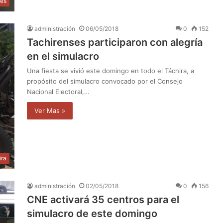
les
administración
06/05/2018
0
152
Tachirenses participaron con alegría
en el simulacro
Una fiesta se vivió este domingo en todo el Táchira, a
propósito del simulacro convocado por el Consejo
Nacional Electoral,…
Ver Mas »
ira
administración
02/05/2018
0
156
CNE activará 35 centros para el
simulacro de este domingo