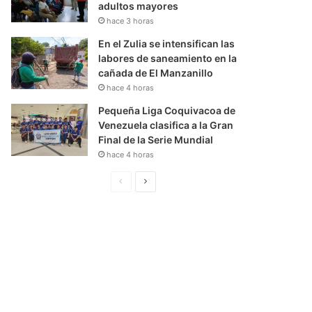
adultos mayores
hace 3 horas
En el Zulia se intensifican las
labores de saneamiento en la
cañada de El Manzanillo
hace 4 horas
Pequeña Liga Coquivacoa de
Venezuela clasifica a la Gran
Final de la Serie Mundial
hace 4 horas
P
S
á
i
g
g
i
u
n
i
a
e
A
n