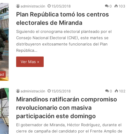
administración
15/05/2018
0
103
Plan República tomó los centros
electorales de Miranda
Siguiendo el cronograma electoral planteado por el
Consejo Nacional Electoral (CNE), este martes se
distribuyeron exitosamente funcionarios del Plan
República…
Ver Mas »
dad
administración
15/05/2018
0
102
Mirandinos ratificarán compromiso
revolucionario con masiva
participación este domingo
El gobernador de Miranda, Héctor Rodríguez, durante el
cierre de campaña del candidato por el Frente Amplio de