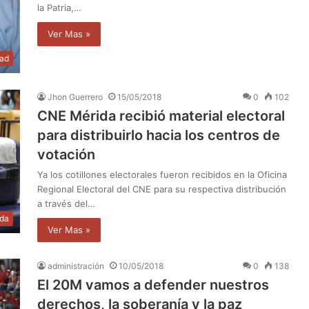
la Patria,…
Ver Mas »
dad
Jhon Guerrero
15/05/2018
0
102
CNE Mérida recibió material electoral
para distribuirlo hacia los centros de
votación
Ya los cotillones electorales fueron recibidos en la Oficina
Regional Electoral del CNE para su respectiva distribución
a través del…
ida
Ver Mas »
administración
10/05/2018
0
138
El 20M vamos a defender nuestros
derechos, la soberanía y la paz