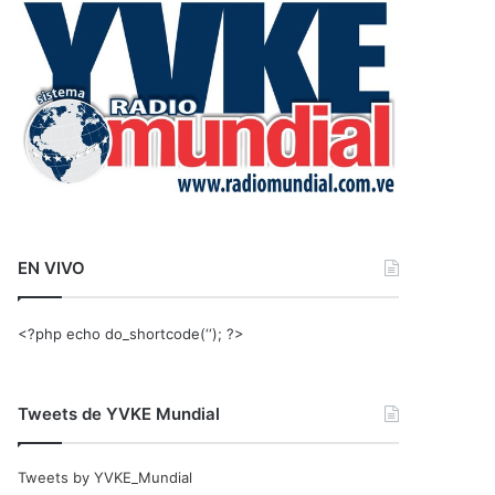
r
:
EN VIVO
<?php echo do_shortcode(‘‘); ?>
Tweets de YVKE Mundial
Tweets by YVKE_Mundial