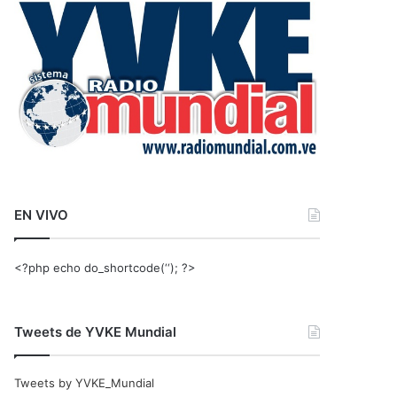
r
:
EN VIVO
<?php echo do_shortcode(‘‘); ?>
Tweets de YVKE Mundial
Tweets by YVKE_Mundial