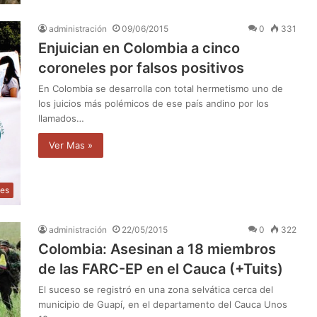
administración
09/06/2015
0
331
Enjuician en Colombia a cinco
coroneles por falsos positivos
En Colombia se desarrolla con total hermetismo uno de
los juicios más polémicos de ese país andino por los
llamados…
Ver Mas »
les
administración
22/05/2015
0
322
Colombia: Asesinan a 18 miembros
de las FARC-EP en el Cauca (+Tuits)
El suceso se registró en una zona selvática cerca del
municipio de Guapí, en el departamento del Cauca Unos