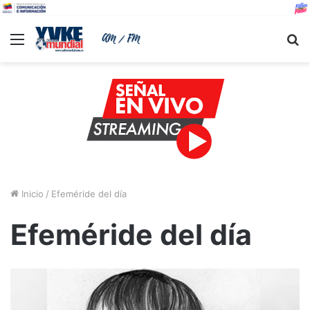
Menu
B
Inicio
/
Efeméride del día
Efeméride del día