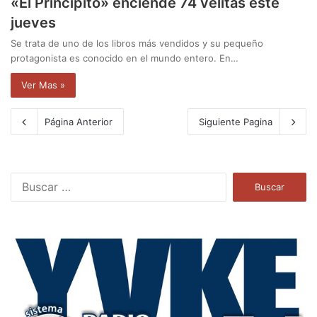
«El Principito» enciende 74 velitas este
jueves
Se trata de uno de los libros más vendidos y su pequeño
protagonista es conocido en el mundo entero. En…
Ver Mas »
Página Anterior
Siguiente Pagina
B
u
s
c
a
r
: