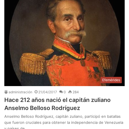
Efemérides
administración
21/04/2017
0
284
Hace 212 años nació el capitán zuliano
Anselmo Belloso Rodríguez
Anselmo Belloso Rodríguez, capitán zuliano, participó en batallas
que fueron cruciales para obtener la independencia de Venezuela
y países de…