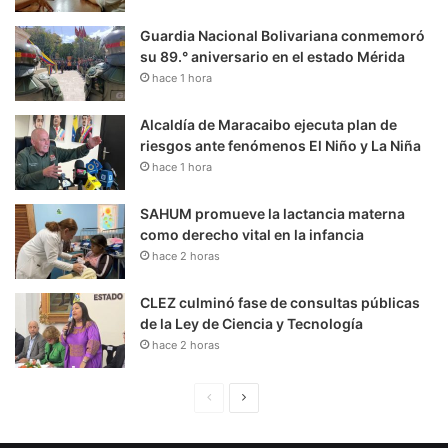
Guardia Nacional Bolivariana conmemoró
su 89.° aniversario en el estado Mérida
hace 1 hora
Alcaldía de Maracaibo ejecuta plan de
riesgos ante fenómenos El Niño y La Niña
hace 1 hora
SAHUM promueve la lactancia materna
como derecho vital en la infancia
hace 2 horas
CLEZ culminó fase de consultas públicas
de la Ley de Ciencia y Tecnología
hace 2 horas
P
S
á
i