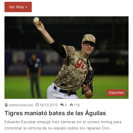
Ver Mas »
Deportes
administración
16/12/2015
0
118
Tigres maniató bates de las Águilas
Eduardo Escobar empujó tres carreras en el octavo inning para
concretar la victoria de su equipo sobre los rapaces Con…