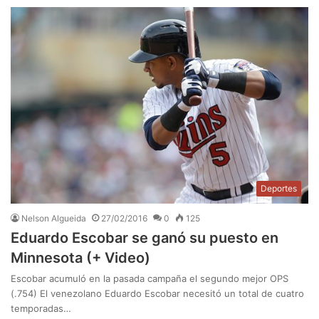
Deportes
Nelson Algueida
27/02/2016
0
125
Eduardo Escobar se ganó su puesto en
Minnesota (+ Video)
Escobar acumuló en la pasada campaña el segundo mejor OPS
(.754) El venezolano Eduardo Escobar necesitó un total de cuatro
temporadas…