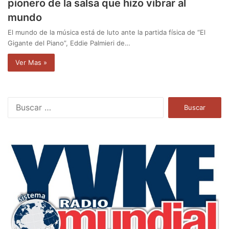
pionero de la salsa que hizo vibrar al
mundo
El mundo de la música está de luto ante la partida física de “El
Gigante del Piano”, Eddie Palmieri de…
Ver Mas »
B
u
s
c
a
r
: