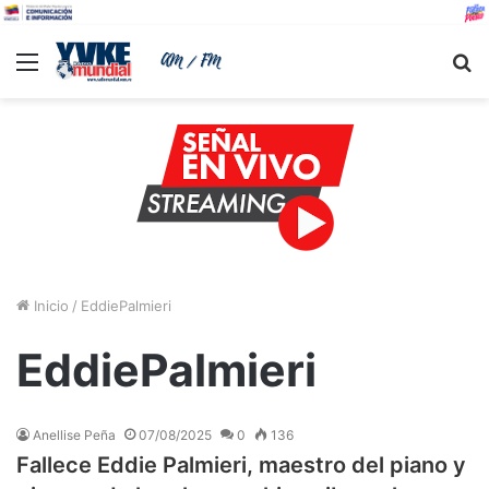
Menu
B
Inicio
/
EddiePalmieri
EddiePalmieri
Anellise Peña
07/08/2025
0
136
Fallece Eddie Palmieri, maestro del piano y