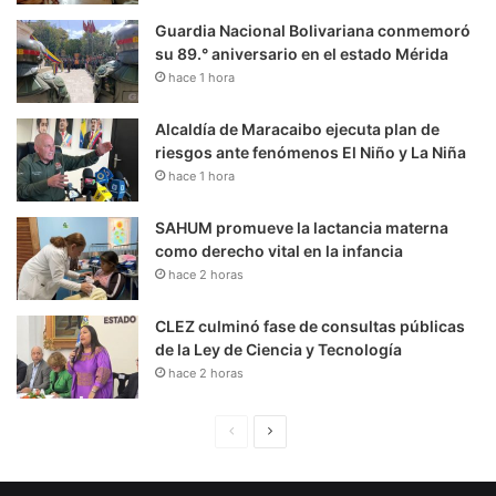
Guardia Nacional Bolivariana conmemoró
su 89.° aniversario en el estado Mérida
hace 1 hora
Alcaldía de Maracaibo ejecuta plan de
riesgos ante fenómenos El Niño y La Niña
hace 1 hora
SAHUM promueve la lactancia materna
como derecho vital en la infancia
hace 2 horas
CLEZ culminó fase de consultas públicas
de la Ley de Ciencia y Tecnología
hace 2 horas
P
S
á
i
g
g