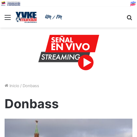
Menu
B
Inicio
/
Donbass
Donbass