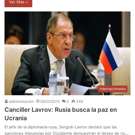
Ver Mas »
Internacionales
administración
26/02/2015
0
349
Canciller Lavrov: Rusia busca la paz en
Ucrania
El jefe de la diplomacia rusa, Serguéi Lavrov declaró que las
sanciones impuestas por Occidente demuestran el deseo de no…