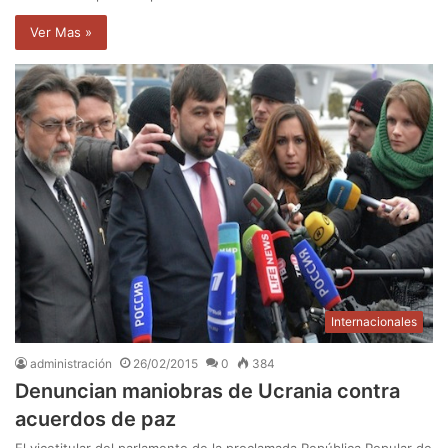
Ver Mas »
Internacionales
administración
26/02/2015
0
384
Denuncian maniobras de Ucrania contra
acuerdos de paz
El vicetitular del parlamento de la proclamada República Popular de