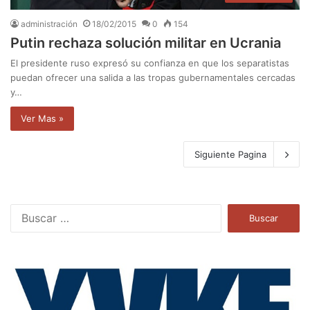
administración
18/02/2015
0
154
Putin rechaza solución militar en Ucrania
El presidente ruso expresó su confianza en que los separatistas
puedan ofrecer una salida a las tropas gubernamentales cercadas
y…
Ver Mas »
Siguiente Pagina
B
u
s
c
a
r
: