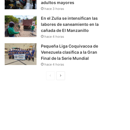
adultos mayores
hace 3 horas
En el Zulia se intensifican las
labores de saneamiento en la
cañada de El Manzanillo
hace 4 horas
Pequeña Liga Coquivacoa de
Venezuela clasifica a la Gran
Final de la Serie Mundial
hace 4 horas
P
S
á
i
g
g
i
u
n
i
a
e
A
n