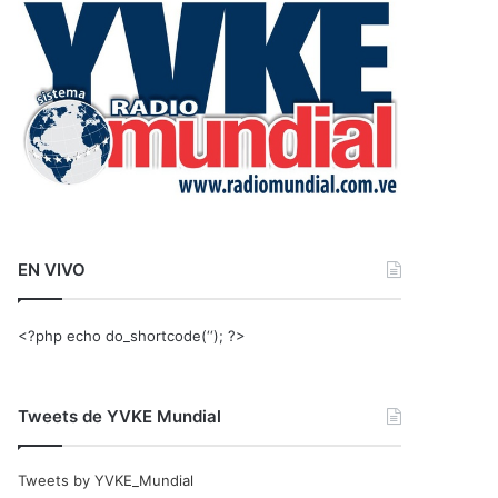
r
:
EN VIVO
<?php echo do_shortcode(‘‘); ?>
Tweets de YVKE Mundial
Tweets by YVKE_Mundial