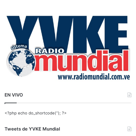
s
c
a
r
:
EN VIVO
<?php echo do_shortcode(‘‘); ?>
Tweets de YVKE Mundial