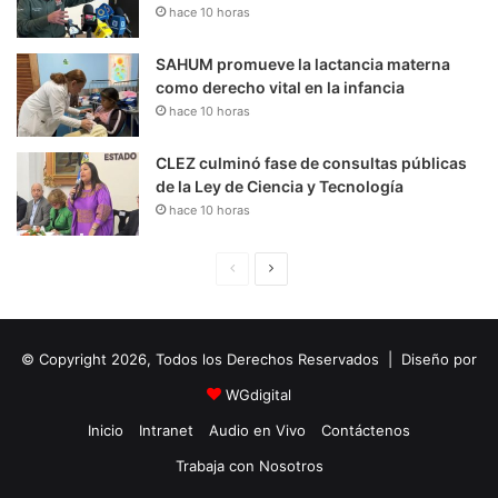
hace 10 horas
SAHUM promueve la lactancia materna
como derecho vital en la infancia
hace 10 horas
CLEZ culminó fase de consultas públicas
de la Ley de Ciencia y Tecnología
hace 10 horas
P
S
á
i
g
g
© Copyright 2026, Todos los Derechos Reservados | Diseño por
i
u
n
i
WGdigital
a
e
Inicio
Intranet
Audio en Vivo
Contáctenos
A
n
Trabaja con Nosotros
n
t