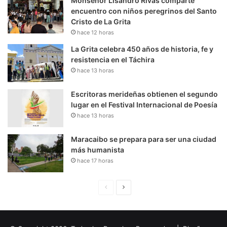
Monseñor Lisandro Rivas comparte
encuentro con niños peregrinos del Santo
Cristo de La Grita
hace 12 horas
La Grita celebra 450 años de historia, fe y
resistencia en el Táchira
hace 13 horas
Escritoras merideñas obtienen el segundo
lugar en el Festival Internacional de Poesía
hace 13 horas
Maracaibo se prepara para ser una ciudad
más humanista
hace 17 horas
P
S
á
i
g
g