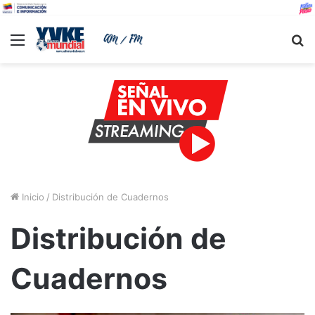
Menu
B
Inicio
/
Distribución de Cuadernos
Distribución de
Cuadernos