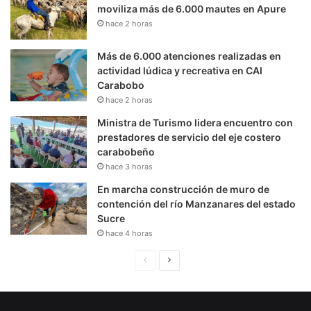
moviliza más de 6.000 mautes en Apure
hace 2 horas
Más de 6.000 atenciones realizadas en
actividad lúdica y recreativa en CAI
Carabobo
hace 2 horas
Ministra de Turismo lidera encuentro con
prestadores de servicio del eje costero
carabobeño
hace 3 horas
En marcha construcción de muro de
contención del río Manzanares del estado
Sucre
hace 4 horas
P
S
á
i
g
g