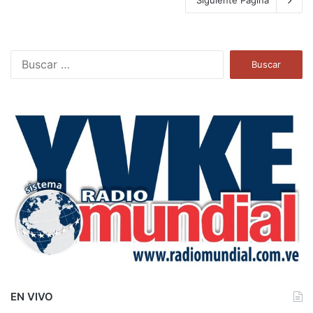
B
u
s
c
a
r
:
EN VIVO