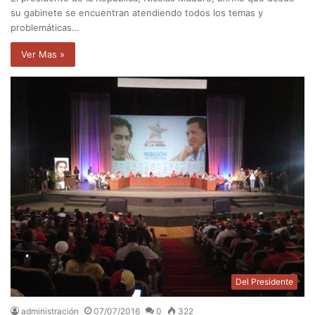
su gabinete se encuentran atendiendo todos los temas y
problemáticas…
Ver Mas »
Del Presidente
administración
07/07/2016
0
322