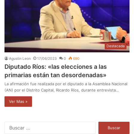
Destacada
Agustin Leon
17/06/2023
0
690
Diputado Ríos: «las elecciones a las
primarias están tan desordenadas»
La afirmación fue realizada por el diputado a la Asamblea Nacional
(AN) por el Distrito Capital, Ricardo Ríos, durante entrevista…
Ver Mas »
B
u