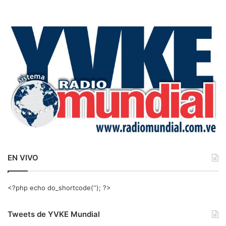
s
c
a
r
:
EN VIVO
<?php echo do_shortcode(‘‘); ?>
Tweets de YVKE Mundial