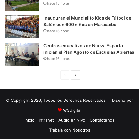
hace 15 horas
Inauguran el Mundialito Kids de Fútbol de
Salón con 600 niños en Maracaibo
hace 16 horas
Centros educativos de Nueva Esparta
inician el Plan Agosto de Escuelas Abiertas
hace 16 horas
P
S
á
i
g
g
© Copyright 2026, Todos los Derechos Reservados | Diseño por
i
u
n
i
WGdigital
a
e
Inicio
Intranet
Audio en Vivo
Contáctenos
A
n
Trabaja con Nosotros
n
t