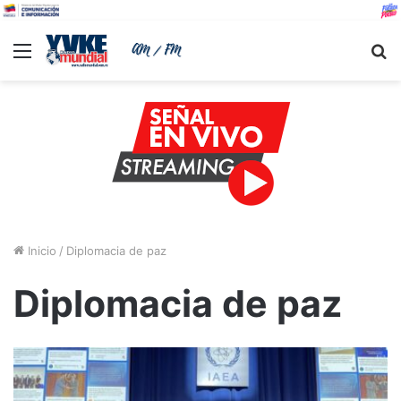
Menu
B
Inicio
/
Diplomacia de paz
Diplomacia de paz