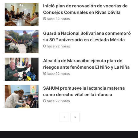
Inició plan de renovación de vocerías de
Consejos Comunales en Rivas Dávila
hace 22 horas
Guardia Nacional Bolivariana conmemoró
su 89.° aniversario en el estado Mérida
hace 22 horas
Alcaldía de Maracaibo ejecuta plan de
riesgos ante fenómenos El Niño y La Niña
hace 22 horas
SAHUM promueve la lactancia materna
como derecho vital en la infancia
hace 22 horas
P
S
á
i
g
g