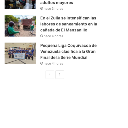
adultos mayores
hace 3 horas
En el Zulia se intensifican las
labores de saneamiento en la
cañada de El Manzanillo
hace 4 horas
Pequeña Liga Coquivacoa de
Venezuela clasifica a la Gran
Final de la Serie Mundial
hace 4 horas
P
S
á
i
g
g
i
u
n
i
a
e
A
n