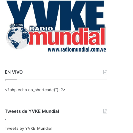
r
:
EN VIVO
<?php echo do_shortcode(‘‘); ?>
Tweets de YVKE Mundial
Tweets by YVKE_Mundial