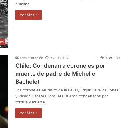
humano…
Ver Mas »
des
administración
29/09/2016
0
369
Chile: Condenan a coroneles por
muerte de padre de Michelle
Bachelet
Los coroneles en retiro de la FACH, Edgar Cevallos Jones
y Ramón Cáceres Jorquera, fueron condenados por
tortura y muerte…
Ver Mas »