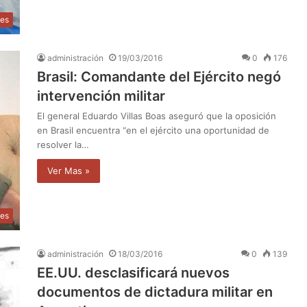
les
administración
19/03/2016
0
176
Brasil: Comandante del Ejército negó
intervención militar
El general Eduardo Villas Boas aseguró que la oposición
en Brasil encuentra “en el ejército una oportunidad de
resolver la…
Ver Mas »
les
administración
18/03/2016
0
139
EE.UU. desclasificará nuevos
documentos de dictadura militar en